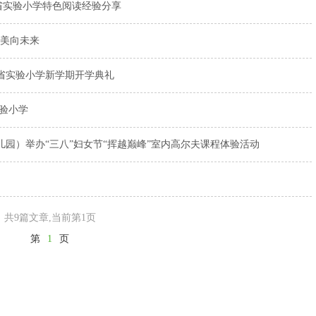
省实验小学特色阅读经验分享
美向未来
东省实验小学新学期开学典礼
实验小学
儿园）举办“三八”妇女节“挥越巅峰”室内高尔夫课程体验活动
共9篇文章
,当前第1页
第
1
页