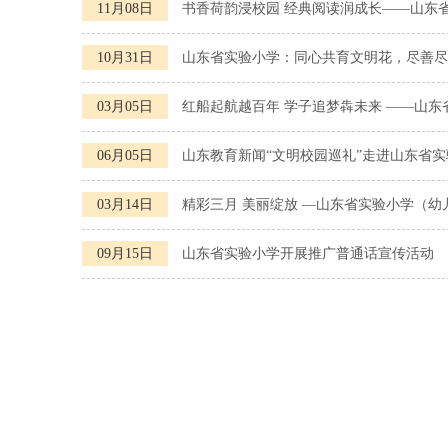
11月08日
书香荷韵浸校园 经典阅读润成长——山东
10月31日
山东省实验小学：同心共育文明花，尽善尽
03月05日
红船起航越百年 学子追梦犇未来 ——山
06月05日
山东教育新闻“文明校园巡礼”走进山东省
03月14日
精彩三月 美丽绽放 —山东省实验小学（幼
09月15日
山东省实验小学开展推广普通话宣传活动