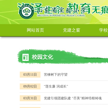
网站首页
党建之窗
学校
校园文化
03月11日
苦楝树下的守望
09月02日
“莲生廉 润成长”
03月31日
党建引领团建队建 “尽美”精神培根铸魂