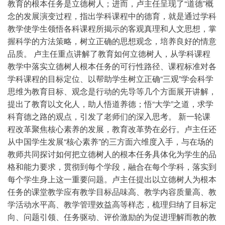
教育的根本任务是立德树人；进而，卢主任呈现了“道德”概
念的发展演变过程，指出学科课程中的德育，就是通过学科
教学使学生领悟各科课程所揭示的客观真理和人文思想，掌
握科学的方法策略，树立正确的思想观念，培养良好的情意
品质。 卢主任重点讲解了教育如何立德树人，从学科课程
教学中落实立德树人根本任务的可行性路径、课程标准对各
学科课程的目标定位、以帮助学生树立正确“三观”学会科学
思维为教育目标、观念是行动的先导等几个方面展开讲解，
提出了教育以文化人，助人悟道养德；悟“大学”之道，求学
科育德之路的观点，引发了老师们的深入思考。 新一轮课
程改革聚焦核心素养的发展，教育改革势在必行。卢主任还
从中国学生发展“核心素养”的三方面六维度入手，与在场的
教师共同探讨如何把立德树人的根本任务具体化为学生的品
格和能力要求，贯彻到每个学段，融合在每个学科，落实到
每个学生身上这一重要问题。卢主任提出以立德树人为根本
任务的课堂教学应有教学目标品味高、教学内容质量高、教
学活动水平高、教学管理效益高等样态，梳理归纳了目标定
向、问题引领、任务驱动、评价激励的为促进理解而教的教