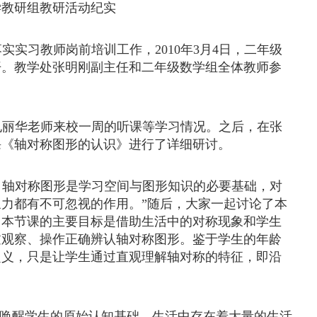
学教研组教研活动纪实
落实实习教师岗前培训工作，
2010
年
3
月
4
日，二年级
开。教学处张明刚副主任和二年级数学组全体教师参
孔丽华老师来校一周的听课等学习情况。之后，在张
课《轴对称图形的认识》进行了详细研讨。
。轴对称图形是学习空间与图形知识的必要基础，对
力都有不可忽视的作用。”随后，大家一起讨论了本
，本节课的主要目标是借助生活中的对称现象和学生
过观察、操作正确辨认轴对称图形。鉴于学生的年龄
定义，只是让学生通过直观理解轴对称的特征，即沿
唤醒学生的原始认知基础。生活中存在着大量的生活