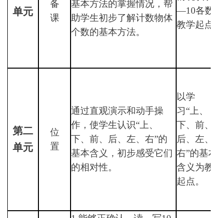
备
基本方法的掌握情况，帮
—
10
各数
单元
课
助学生初步了解计数物体
教学起点
个数的基本方法。
以学
通过直观演示和动手操
习“上、
作，使学生认识“上、
下、前、
第二
位
下、前、后、左、右”的
后、左、
置
单元
基本含义，初步感受它们
右”的基本
的相对性。
含义为教
起点。