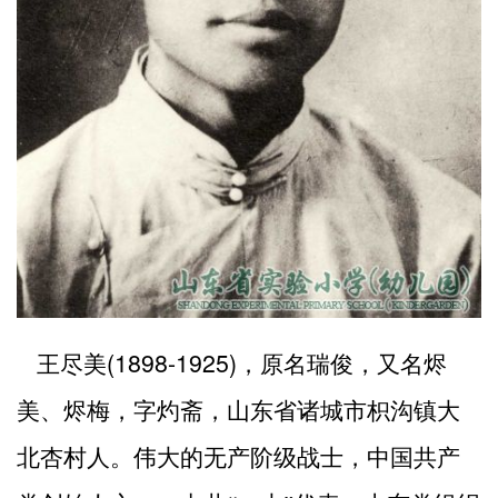
(1898-1925)
王尽美
，原名瑞俊，又名烬
美、烬梅，字灼斋，山东省诸城市枳沟镇大
北杏村人。伟大的无产阶级战士，中国共产