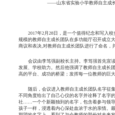
——山东省实验小学教师自主成
2017
年
2
月
28
日，是一个值得纪念和写入校
规模的教师自主成长团队在多功能厅召开成立
商议和表决
,
对教师自主成长团队进行了命名，
会议由李笃强副校长主持。李笃强首先宣
发展、学校助力。然后他强调了教师自主成长
高的平台、成功的桥梁；发挥每一位教师的巨
随后，会议进入教师自主成长团队名字征
不同角度给出了自己心仪的名字并诠释了名字
社……
一个个新颖独到的名字，包含着参与领
孩子一样，浸透着内心深处血浓于水的亲情。
期望的名字上，看到了与会教师的那份对未来