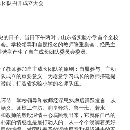
长团队召开成立大会
史的日子。当日下午两时，山东省实验小学首个全校
大会。学校领导和自愿报名的教师隆重集会，经民主
并选举产生了自主成长团队委员会委员。
读了教师参加自主成长团队的原则：自愿参与、主动
团队成立的重要意义，为愿意学习成长的教师搭建提
大潜能，打造省实验小学的名师队伍。
集环节。学校领导和教师经深思熟虑后踊跃发言，从
的涵义。师樵工作坊、润享驿站、鲁一班、若水
导和教师的殷殷深情由心底跳动出来，它就像自己的
最朴素的情感也是最打动人的，从一个个浸润着美好
发展的憧憬、对团队寄予的深情厚意和渴望进步的不